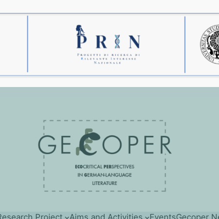
esearch Project
Aims and Activities
Events
Gecoper N