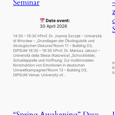
Seminar
Date event:
30 April 2026
14:30 – 16:30 hProf. Dr. Joanna Szczęk – Università
di Wrocław – „Grundlagen der Ökolinguistik und
ökologischen Diskurse“Room 11 – Building D3,
DIPSUM 16:30 – 18:30 hProf. Dr. Mariusz Jakosz –
Università della Slesia (Katowice) „Schockbilder,
Schuldappelle und Hoffnung: Zur multimodalen
I
Konstruktion von Emotionen in deutschen
K
Umweltkampagnen“Room 13 – Building D3,
I
DIPSUM Venue: University of…
“Spring Awakening” Days