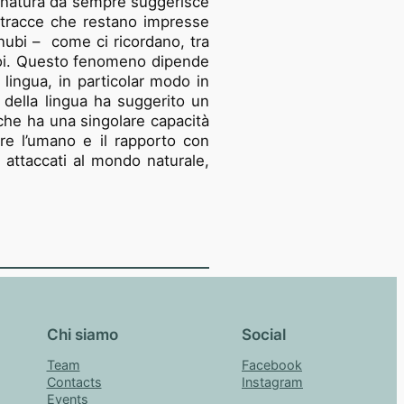
 natura da sempre suggerisce
e tracce che restano impresse
e nubi – come ci ricordano, tra
 poi. Questo fenomeno dipende
 lingua, in particolar modo in
à della lingua ha suggerito un
che ha una singolare capacità
are l’umano e il rapporto con
e attaccati al mondo naturale,
Chi siamo
Social
Team
Facebook
Contacts
Instagram
Events