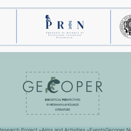
esearch Project
Aims and Activities
Events
Gecoper N