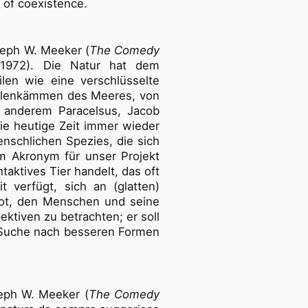
s of coexistence.
seph W. Meeker (
The Comedy
 1972). Die Natur hat dem
len wie eine verschlüsselte
Wellenkämmen des Meeres, von
 anderem Paracelsus, Jacob
ie heutige Zeit immer wieder
enschlichen Spezies, die sich
em Akronym für unser Projekt
aktives Tier handelt, das oft
 verfügt, sich an (glatten)
bot, den Menschen und seine
tiven zu betrachten; er soll
r Suche nach besseren Formen
oseph W. Meeker (
The Comedy