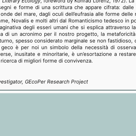
n Literary Ecology
, foreword by Konrad Lorenz, 1972). La
egni e forme di una scrittura che appare cifrata: dall
 onde del mare, dagli oculi dell’eufrasia alle forme dell
Böhme, Novalis e molti altri dal Romanticismo tedesco in
aginativa degli esseri umani che si esplica attraverso la
erca di un acronimo per il nostro progetto, la metaforicit
turno, spesso considerato marginale se non fastidioso, 
Il geco è per noi un simbolo della necessità di osserv
erse, inusitate e minoritarie, è un’esortazione a restar
ricerca di migliori forme di convivenza.
Investigator, GEcoPer Research Project