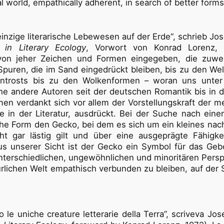
l world, empathically adherent, in search of better form
inzige literarische Lebewesen auf der Erde“, schrieb Jo
 in Literary Ecology
, Vorwort von Konrad Lorenz,
von jeher Zeichen und Formen eingegeben, die zuwei
 Spuren, die im Sand eingedrückt bleiben, bis zu den 
trosts bis zu den Wolkenformen – woran uns unter
he andere Autoren seit der deutschen Romantik bis in d
en verdankt sich vor allem der Vorstellungskraft der m
e in der Literatur, ausdrückt. Bei der Suche nach ein
che Form den Gecko, bei dem es sich um ein kleines nacht
t gar lästig gilt und über eine ausgeprägte Fähigkeit
Aus unserer Sicht ist der Gecko ein Symbol für das Ge
terschiedlichen, ungewöhnlichen und minoritären Perspek
rlichen Welt empathisch verbunden zu bleiben, auf de
o le uniche creature letterarie della Terra”, scriveva J