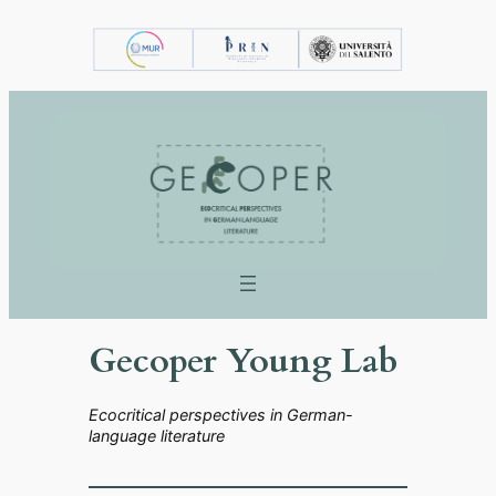
Vai
al
contenuto
Gecoper Young Lab
Ecocritical perspectives in German-
language literature