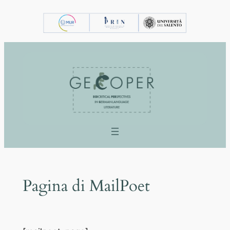
Vai
al
contenuto
Pagina di MailPoet